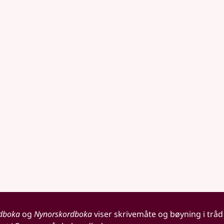
dboka
og
Nynorskordboka
viser skrivemåte og bøyning i tråd