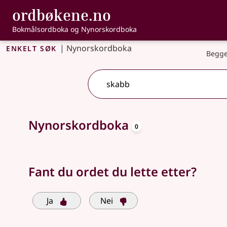
, Bokmålsordbo
ordbøkene.no
Gå til hovedinnhold
Tilgjengelighet
Bokmålsordboka og Nynorskordboka
Enkelt søk
|
Nynorskordboka
Begge
oppslagsord
Søkeforslag tilgjengelige
Nynorskordboka
0
Fant du ordet du lette etter?
Ja
Nei