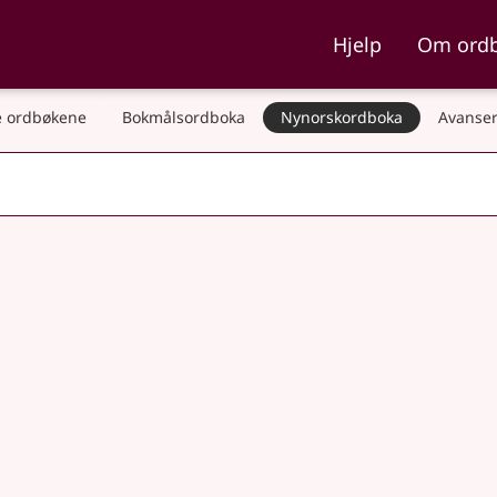
ka og Nynorskordboka
Hjelp
Om ord
 ordbøkene
Bokmålsordboka
Nynorskordboka
Avanser