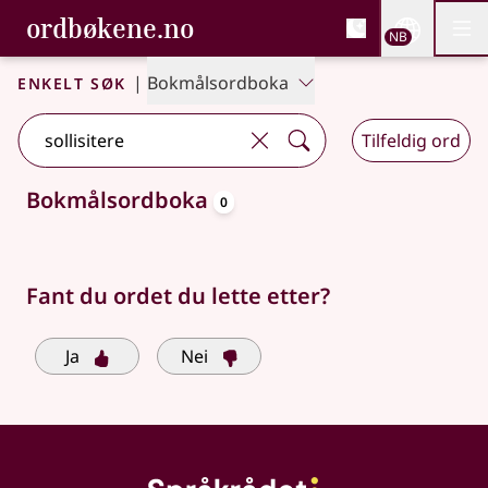
, Bokmålsordboka og N
ordbøkene.no
Nettsi
NB
Men
Gå til hovedinnhold
Tilgjengelighet
Bokmålsordboka og Nynorskordboka
Enkelt søk
|
Bokmålsordboka
Tilfeldig ord
oppslagsord
Bokmålsordboka
0
Søkeforslag tilgjengelige
Fant du ordet du lette etter?
Ja
Nei