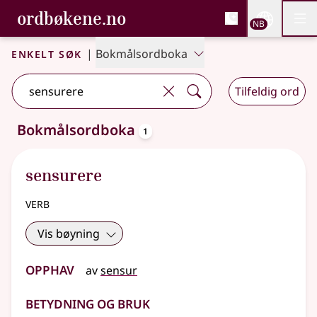
, Bokmålsordboka og N
ordbøkene.no
Nettsi
NB
Men
Gå til hovedinnhold
Tilgjengelighet
Bokmålsordboka og Nynorskordboka
Enkelt søk
|
Bokmålsordboka
Tilfeldig ord
oppslagsord
Bokmålsordboka
1
Ett treff
.
Ytterligere søkeforslag tilgjengelige
sensurere
verb
Vis bøyning
Opphav
av
sensur
Betydning og bruk