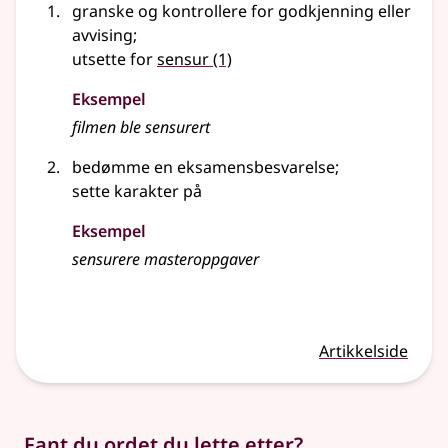
granske og kontrollere for godkjenning
eller
avvising
;
utsette for
sensur
(1)
Eksempel
filmen ble sensurert
bedømme en eksamensbesvarelse
;
sette karakter på
Eksempel
sensurere masteroppgaver
Artikkelside
Fant du ordet du lette etter?