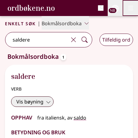
, Bokmålsordboka og N
ordbøkene.no
Nettsi
NB
Men
Gå til hovedinnhold
Tilgjengelighet
Bokmålsordboka og Nynorskordboka
Enkelt søk
|
Bokmålsordboka
Tilfeldig ord
oppslagsord
Bokmålsordboka
1
Ett treff
.
Ytterligere søkeforslag tilgjengelige
saldere
verb
Vis bøyning
Opphav
fra
italiensk
, av
saldo
Betydning og bruk