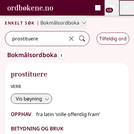
, Bokmålsordboka og N
ordbøkene.no
Nettsi
NB
Men
Gå til hovedinnhold
Tilgjengelighet
Bokmålsordboka og Nynorskordboka
Enkelt søk
|
Bokmålsordboka
Tilfeldig ord
oppslagsord
Bokmålsordboka
1
Ett treff
.
Ytterligere søkeforslag tilgjengelige
prostituere
verb
Vis bøyning
Opphav
fra
latin
‘stille offentlig fram’
Betydning og bruk