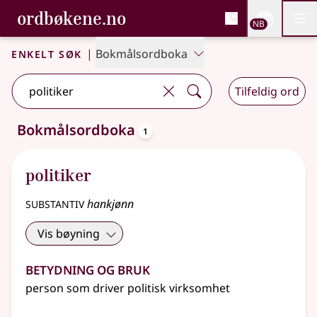
, Bokmålsordboka og N
ordbøkene.no
Nettsi
NB
Men
Gå til hovedinnhold
Tilgjengelighet
Bokmålsordboka og Nynorskordboka
Enkelt søk
|
Bokmålsordboka
Tilfeldig ord
oppslagsord
Bokmålsordboka
1
Ett treff
.
Ytterligere søkeforslag tilgjengelige
politiker
substantiv
hankjønn
Vis bøyning
Betydning og bruk
person som driver politisk virksomhet