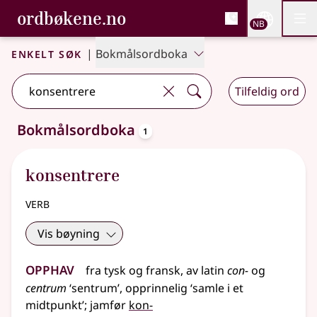
, Bokmålsordboka og N
ordbøkene.no
Nettsi
NB
Men
Gå til hovedinnhold
Tilgjengelighet
Bokmålsordboka og Nynorskordboka
Enkelt søk
|
Bokmålsordboka
Tilfeldig ord
oppslagsord
Bokmålsordboka
1
Ett treff
.
Ytterligere søkeforslag tilgjengelige
konsentrere
verb
Vis bøyning
Opphav
fra
tysk
og
fransk
,
av
latin
con-
og
centrum
‘sentrum’, opprinnelig ‘samle i et
midtpunkt’
;
jamfør
kon-