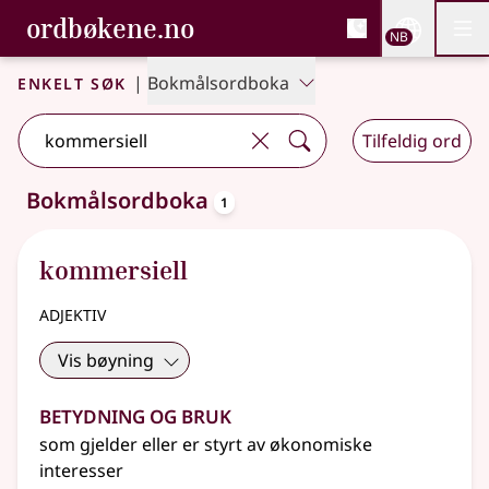
, Bokmålsordboka og N
ordbøkene.no
Nettsi
NB
Men
Gå til hovedinnhold
Tilgjengelighet
Bokmålsordboka og Nynorskordboka
Enkelt søk
|
Bokmålsordboka
Tilfeldig ord
oppslagsord
Bokmålsordboka
1
Ett treff
.
Ytterligere søkeforslag tilgjengelige
kommersiell
adjektiv
Vis bøyning
Betydning og bruk
som gjelder eller er styrt av økonomiske
interesser