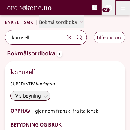
, Bokmålsordboka og N
ordbøkene.no
Nettsi
NB
Men
Gå til hovedinnhold
Tilgjengelighet
Bokmålsordboka og Nynorskordboka
Enkelt søk
|
Bokmålsordboka
Tilfeldig ord
oppslagsord
Bokmålsordboka
1
Ett treff
.
Ytterligere søkeforslag tilgjengelige
karusell
substantiv
hankjønn
Vis bøyning
Opphav
gjennom
fransk
;
fra
italiensk
Betydning og bruk