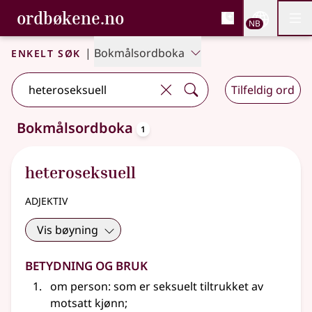
, Bokmålsordboka og N
ordbøkene.no
Nettsi
NB
Men
Gå til hovedinnhold
Tilgjengelighet
Bokmålsordboka og Nynorskordboka
Enkelt søk
|
Bokmålsordboka
Tilfeldig ord
oppslagsord
Bokmålsordboka
1
Ett treff
.
Ytterligere søkeforslag tilgjengelige
heteroseksuell
adjektiv
Vis bøyning
Betydning og bruk
om person: som er seksuelt tiltrukket av
motsatt kjønn
;