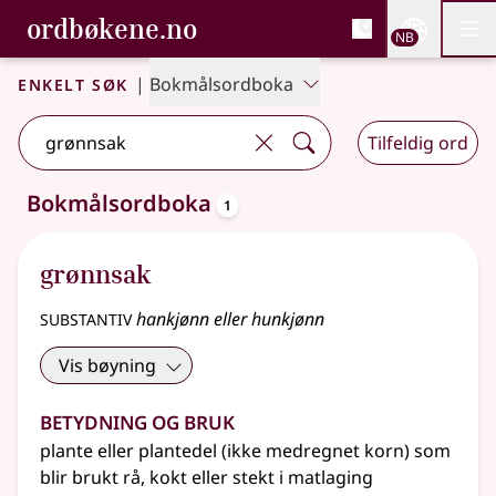
, Bokmålsordboka og N
ordbøkene.no
Nettsi
NB
Men
Gå til hovedinnhold
Tilgjengelighet
Bokmålsordboka og Nynorskordboka
Enkelt søk
|
Bokmålsordboka
Tilfeldig ord
oppslagsord
Bokmålsordboka
1
Ett treff
.
Ytterligere søkeforslag tilgjengelige
grønnsak
substantiv
hankjønn eller hunkjønn
Vis bøyning
Betydning og bruk
plante eller plantedel (ikke medregnet korn) som
blir brukt rå, kokt eller stekt i matlaging