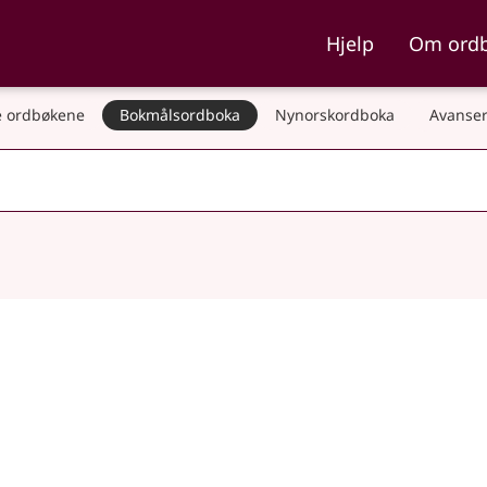
ka og Nynorskordboka
Hjelp
Om ord
 ordbøkene
Bokmålsordboka
Nynorskordboka
Avanser