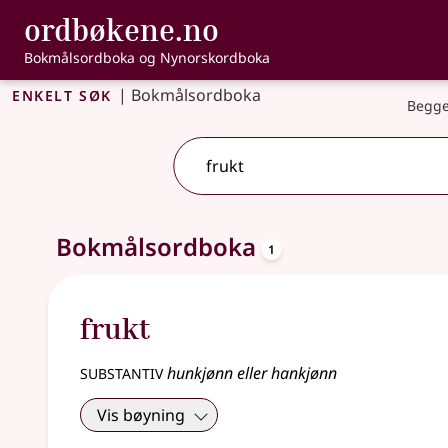
, Bokmålsordbo
ordbøkene.no
Gå til hovedinnhold
Tilgjengelighet
Bokmålsordboka og Nynorskordboka
Enkelt søk
|
Bokmålsordboka
Begge
oppslagsord
Ett treff
Bokmålsordboka
.
Ytterligere søkeforslag tilgjengelige
1
frukt
substantiv
hunkjønn eller hankjønn
Vis bøyning