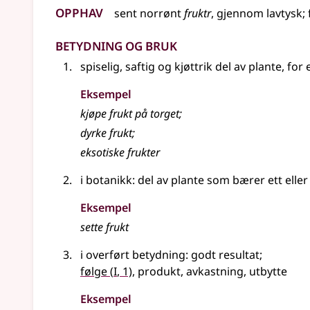
Opphav
sent
norrønt
fruktr
,
gjennom
lavtysk
;
Betydning og bruk
spiselig, saftig og kjøttrik del av plante, f
Eksempel
kjøpe
frukt
på torget
;
dyrke
frukt
;
eksotiske
frukter
i botanikk: del av plante som bærer ett elle
Eksempel
sette
frukt
i overført betydning
: godt resultat
;
1
følge
(
I
, 1)
, produkt, avkastning, utbytte
Eksempel