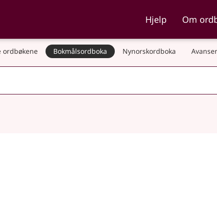
ka og Nynorskordboka
Hjelp
Om ord
 ordbøkene
Bokmålsordboka
Nynorskordboka
Avanser