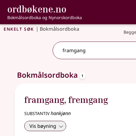
, Bokmålsordbo
ordbøkene.no
Gå til hovedinnhold
Tilgjengelighet
Bokmålsordboka og Nynorskordboka
Enkelt søk
|
Bokmålsordboka
Begge
oppslagsord
Ett treff
Bokmålsordboka
.
Ytterligere søkeforslag tilgjengelige
1
framgang
,
fremgang
substantiv
hankjønn
Vis bøyning