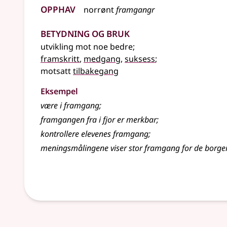
Opphav
norrønt
framgangr
Betydning og bruk
utvikling mot noe bedre
;
framskritt
,
medgang
,
suksess
;
motsatt
tilbakegang
Eksempel
være i
framgang
;
framgangen
fra i fjor er merkbar
;
kontrollere elevenes
framgang
;
meningsmålingene viser stor
framgang
for de borger