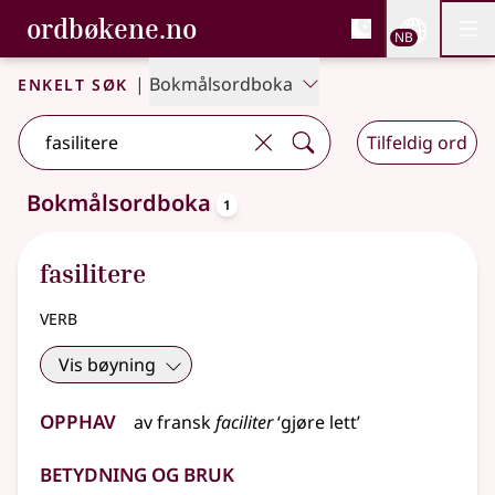
, Bokmålsordboka og N
ordbøkene.no
Nettsi
NB
Men
Gå til hovedinnhold
Tilgjengelighet
Bokmålsordboka og Nynorskordboka
Enkelt søk
|
Bokmålsordboka
Tilfeldig ord
oppslagsord
Bokmålsordboka
1
Ett treff
.
Ytterligere søkeforslag tilgjengelige
fasilitere
verb
Vis bøyning
Opphav
av
fransk
faciliter
‘gjøre lett’
Betydning og bruk