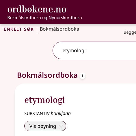
, Bokmålsordbo
ordbøkene.no
Gå til hovedinnhold
Tilgjengelighet
Bokmålsordboka og Nynorskordboka
Enkelt søk
|
Bokmålsordboka
Begge
oppslagsord
Ett treff
Bokmålsordboka
.
Ytterligere søkeforslag tilgjengelige
1
etymologi
substantiv
hankjønn
Vis bøyning