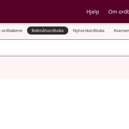
ka og Nynorskordboka
Hjelp
Om ord
 ordbøkene
Bokmålsordboka
Nynorskordboka
Avanser