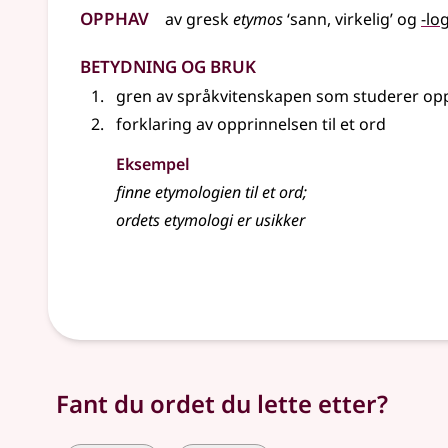
Opphav
av
gresk
etymos
‘sann, virkelig’ og
-log
Betydning og bruk
gren av språkvitenskapen som studerer oppr
forklaring av opprinnelsen til et ord
Eksempel
finne
etymologien
til et ord
;
ordets
etymologi
er usikker
Fant du ordet du lette etter?