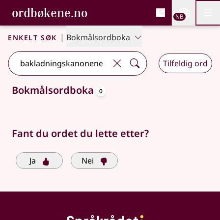
, Bokmålsordboka og N
ordbøkene.no
Nettsi
NB
Men
Gå til hovedinnhold
Tilgjengelighet
Bokmålsordboka og Nynorskordboka
Enkelt søk
|
Bokmålsordboka
Tilfeldig ord
oppslagsord
Bokmålsordboka
0
Søkeforslag tilgjengelige
Fant du ordet du lette etter?
Ja
Nei