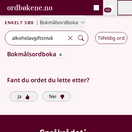
, Bokmålsordboka og N
ordbøkene.no
Nettsi
NB
Men
Gå til hovedinnhold
Tilgjengelighet
Bokmålsordboka og Nynorskordboka
Enkelt søk
|
Bokmålsordboka
Tilfeldig ord
oppslagsord
Bokmålsordboka
0
Søkeforslag tilgjengelige
Fant du ordet du lette etter?
Ja
Nei