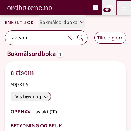
, Bokmålsordboka og N
ordbøkene.no
Nettsi
NB
Men
Gå til hovedinnhold
Tilgjengelighet
Bokmålsordboka og Nynorskordboka
Enkelt søk
|
Bokmålsordboka
Tilfeldig ord
oppslagsord
Bokmålsordboka
1
Ett treff
.
Ytterligere søkeforslag tilgjengelige
aktsom
adjektiv
Vis bøyning
Opphav
3
av
akt
(
III)
Betydning og bruk