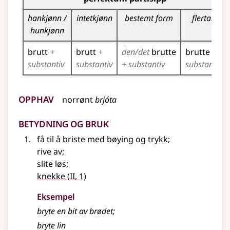
hankjønn /
intetkjønn
bestemt form
flertall
hunkjønn
brutt
+
brutt
+
den/det
brutte
brutte
+
substantiv
substantiv
+ substantiv
substantiv
Opphav
norrønt
brjóta
Betydning og bruk
få til å briste med bøying og trykk
;
rive av
;
slite løs
;
2
knekke
(
II
, 1)
Eksempel
bryte en bit av brødet
;
bryte lin