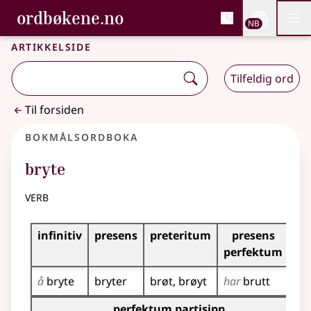
, Bokmålsordboka og N
ordbøkene.no
Nettsi
NB
Men
Gå til hovedinnhold
Tilgjengelighet
Bokmålsordboka og Nynorskordboka
Artikkelside
Tilfeldig ord
Til forsiden
Bokmålsordboka
bryte
verb
Bøyingstabell for dette verbet
infinitiv
presens
preteritum
presens
im
perfektum
å
bryte
bryter
brøt
brøyt
har
brutt
br
Bøyingstabell for dette verbet (partisippformer)
perfektum partisipp