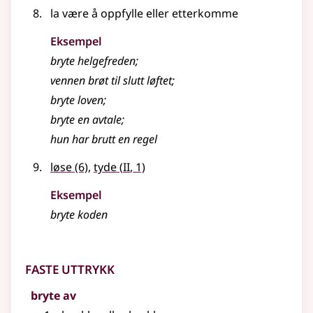
la være å oppfylle eller etterkomme
Eksempel
bryte
helgefreden
;
vennen brøt til slutt løftet
;
bryte
loven
;
bryte
en avtale
;
hun har brutt en regel
2
løse
(6)
,
tyde
(
II
, 1)
Eksempel
bryte koden
Faste uttrykk
bryte av