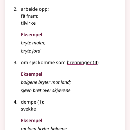
arbeide opp
;
få fram
;
tilvirke
Eksempel
bryte
malm
;
bryte jord
2
om sjø: komme som
brenninger
(
II)
Eksempel
bølgene
bryter
mot land
;
sjøen brøt over skjærene
dempe
(1)
;
svekke
Eksempel
moloen
bryter
bølgene