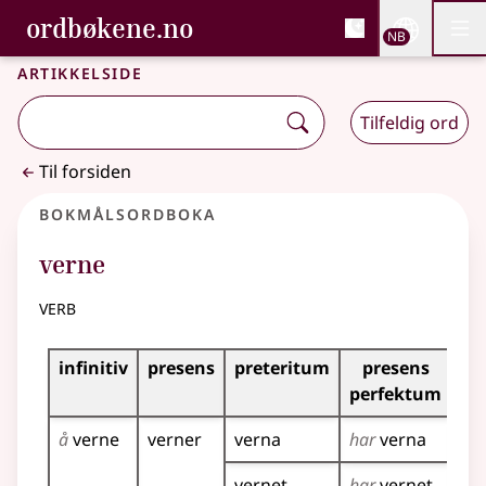
, Bokmålsordboka og N
ordbøkene.no
Nettsi
NB
Men
Gå til hovedinnhold
Tilgjengelighet
Bokmålsordboka og Nynorskordboka
Artikkelside
Tilfeldig ord
Til forsiden
Bokmålsordboka
verne
verb
Bøyingstabell for dette verbet
infinitiv
presens
preteritum
presens
im
perfektum
å
verne
verner
verna
har
verna
ve
vernet
har
vernet