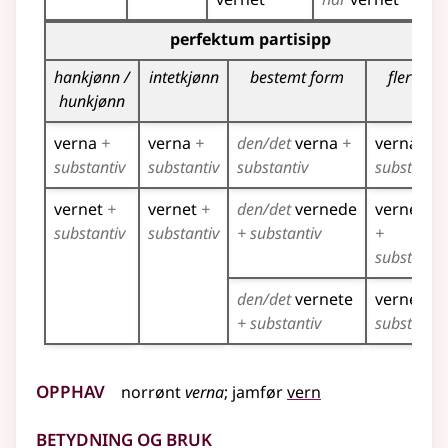
Bøyingstabell for dette verbet (partisippformer)
perfektum partisipp
hankjønn /
intetkjønn
bestemt form
flertall
hunkjønn
verna
+
verna
+
den/det
verna
+
verna
+
substantiv
substantiv
substantiv
substantiv
vernet
+
vernet
+
den/det
vernede
vernede
substantiv
substantiv
+ substantiv
+
substantiv
den/det
vernete
vernete
+
+ substantiv
substantiv
Opphav
norrønt
verna
;
jamfør
vern
Betydning og bruk