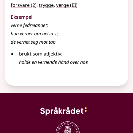
3
forsvare
(2)
,
trygge
,
verge
(
III)
Eksempel
verne
fedrelandet
;
hun
verner
om helsa si
;
de
vernet
seg mot tap
brukt som
adjektiv
:
holde en
vernende
hånd over noe