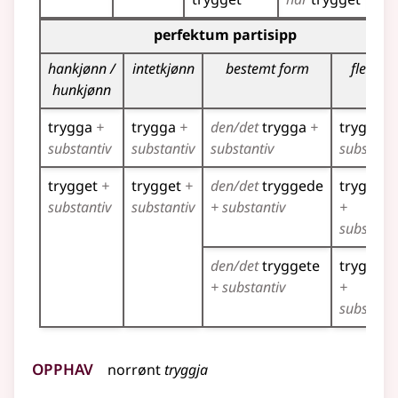
Bøyingstabell for dette verbet (partisippformer)
perfektum partisipp
hankjønn /
intetkjønn
bestemt form
flertall
hunkjønn
trygga
+
trygga
+
den/det
trygga
+
trygga
+
substantiv
substantiv
substantiv
substanti
trygget
+
trygget
+
den/det
tryggede
trygged
substantiv
substantiv
+ substantiv
+
substanti
den/det
tryggete
tryggete
+ substantiv
+
substanti
Opphav
norrønt
tryggja