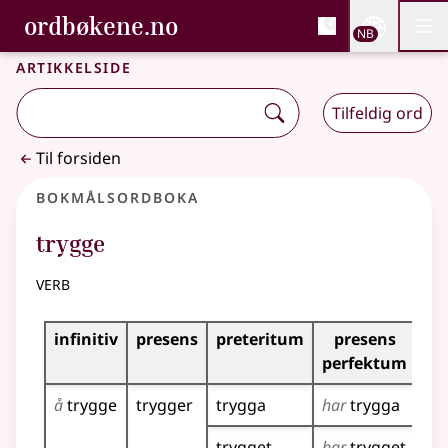
, Bokmålsordboka og N
ordbøkene.no
Nettsi
NB
Men
Gå til hovedinnhold
Tilgjengelighet
Bokmålsordboka og Nynorskordboka
Artikkelside
Tilfeldig ord
Til forsiden
Bokmålsordboka
trygge
verb
Bøyingstabell for dette verbet
infinitiv
presens
preteritum
presens
im
perfektum
å
trygge
trygger
trygga
har
trygga
tr
trygget
har
trygget