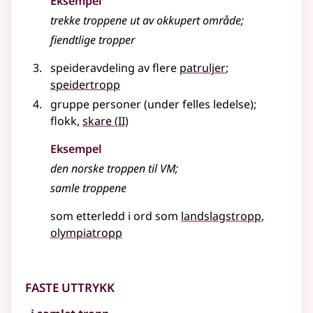
Eksempel
trekke
troppene
ut av okkupert område
;
fiendtlige tropper
speideravdeling av flere
patruljer
;
speidertropp
gruppe personer (under felles ledelse)
;
2
flokk,
skare
(
II)
Eksempel
den norske
troppen
til VM
;
samle troppene
som etterledd i ord som
landslagstropp
olympiatropp
Faste uttrykk