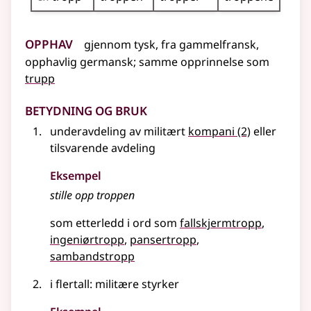
Opphav
gjennom
tysk
,
fra
gammelfransk
,
opphavlig
germansk
;
samme opprinnelse som
trupp
Betydning og bruk
underavdeling av militært
kompani
(2)
eller
tilsvarende avdeling
Eksempel
stille opp troppen
som etterledd i ord som
fallskjermtropp
ingeniørtropp
pansertropp
sambandstropp
i
flertall
: militære styrker