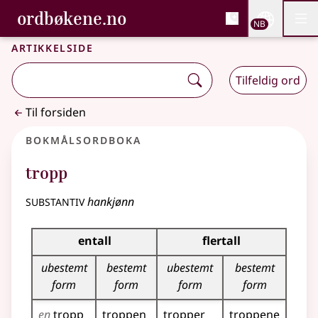
, Bokmålsordboka og N
ordbøkene.no
Nettsi
NB
Men
Gå til hovedinnhold
Tilgjengelighet
Bokmålsordboka og Nynorskordboka
Artikkelside
Tilfeldig ord
Til forsiden
Bokmålsordboka
tropp
substantiv
hankjønn
Bøyingstabell for dette substantivet
entall
flertall
ubestemt
bestemt
ubestemt
bestemt
form
form
form
form
en
tropp
troppen
tropper
troppene