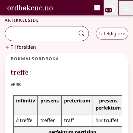
, Bokmålsordboka og N
ordbøkene.no
Nettsi
NB
Men
Gå til hovedinnhold
Tilgjengelighet
Bokmålsordboka og Nynorskordboka
Artikkelside
Tilfeldig ord
Til forsiden
Bokmålsordboka
treffe
verb
Bøyingstabell for dette verbet
infinitiv
presens
preteritum
presens
im
perfektum
å
treffe
treffer
traff
har
truffet
tre
Bøyingstabell for dette verbet (partisippformer)
perfektum partisipp