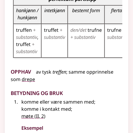
hankjønn /
intetkjønn
bestemt form
flertall
hunkjønn
truffen
+
truffet
+
den/det
trufne
trufne
+
substantiv
substantiv
+ substantiv
substantiv
truffet
+
substantiv
Opphav
av
tysk
treffen
;
samme opprinnelse
som
drepe
Betydning og bruk
komme eller være sammen med
;
komme i kontakt med
;
2
møte
(
II
, 2)
Eksempel