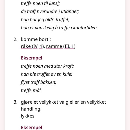
treffe noen til lunsj
;
de traff hverandre i utlandet
;
han har jeg aldri truffet
;
hun er vanskelig å
treffe
i kontortiden
komme borti
;
4
3
råke
(
IV
, 1)
,
ramme
(
III
, 1)
Eksempel
treffe noen med stor kraft
;
han ble truffet av en kule
;
flyet traff bakken
;
treffe mål
gjøre et vellykket valg eller en vellykket
handling
;
lykkes
Eksempel