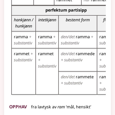
Bøyingstabell for dette verbet (partisippformer)
perfektum partisipp
hankjønn /
intetkjønn
bestemt form
flertall
hunkjønn
ramma
+
ramma
+
den/det
ramma
+
ramma
substantiv
substantiv
substantiv
substant
rammet
+
rammet
den/det
rammede
ramme
substantiv
+
+ substantiv
+
substantiv
substant
den/det
rammete
rammet
+ substantiv
+
substant
Opphav
fra
lavtysk
av
ram
‘mål, hensikt’