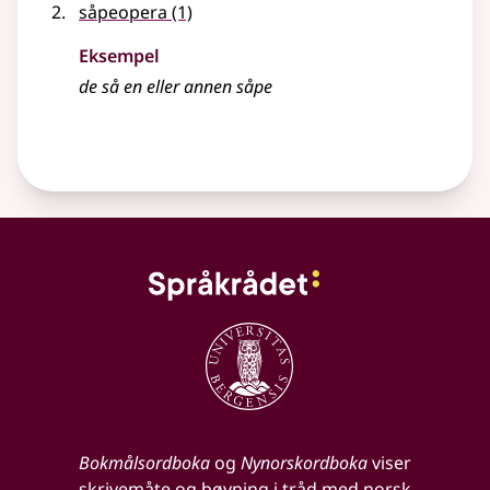
såpeopera
(1)
Eksempel
de så en eller annen såpe
Bokmålsordboka
og
Nynorskordboka
viser
skrivemåte og bøyning i tråd med norsk