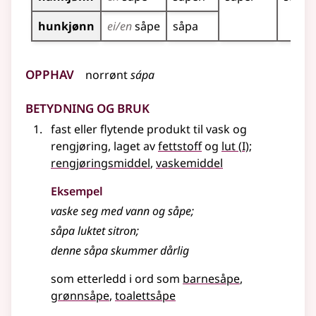
hunkjønn
ei/en
såpe
såpa
Opphav
norrønt
sápa
Betydning og bruk
fast
eller
flytende produkt til vask og
1
rengjøring, laget av
fettstoff
og
lut
(
I)
;
rengjøringsmiddel
,
vaskemiddel
Eksempel
vaske seg med vann og såpe
;
såpa luktet sitron
;
denne såpa skummer dårlig
som etterledd i ord som
barnesåpe
grønnsåpe
toalettsåpe