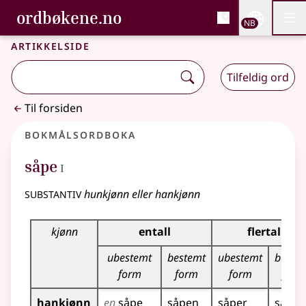
, Bokmålsordboka og N
ordbøkene.no
Nettsi
NB
Men
Gå til hovedinnhold
Tilgjengelighet
Bokmålsordboka og Nynorskordboka
Artikkelside
Tilfeldig ord
Til forsiden
Bokmålsordboka
1
såpe
I
substantiv
hunkjønn eller hankjønn
Bøyingstabell for dette substantivet
kjønn
entall
flertall
ubestemt
bestemt
ubestemt
beste
form
form
form
form
hankjønn
en
såpe
såpen
såper
såpen