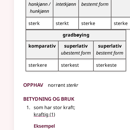
hankjønn /
intetkjønn
bestemt form
hunkjønn
sterk
sterkt
sterke
sterke
Bøyingstabell for dette adjektivet (gradbøying)
gradbøying
komparativ
superlativ
superlativ
ubestemt form
bestemt form
sterkere
sterkest
sterkeste
Opphav
norrønt
sterkr
Betydning og bruk
som har stor kraft
;
kraftig
(1)
Eksempel