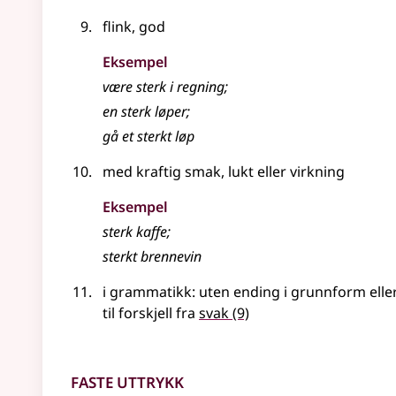
flink, god
Eksempel
være sterk i regning
;
en
sterk
løper
;
gå et
sterkt
løp
med kraftig smak, lukt eller virkning
Eksempel
sterk kaffe
;
sterkt
brennevin
i grammatikk: uten ending i grunnform elle
til forskjell fra
svak
(9)
Faste uttrykk