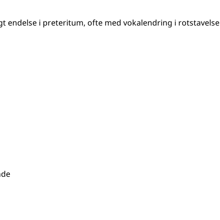
t endelse i preteritum, ofte med vokalendring i rotstavels
nde