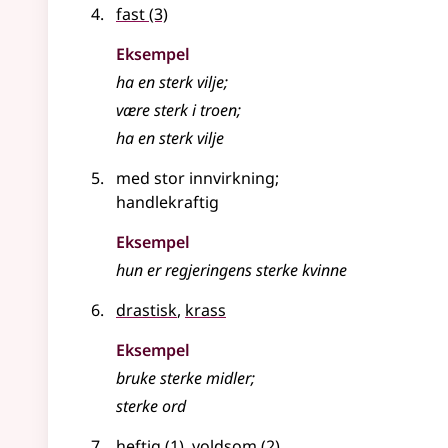
fast
(3)
Eksempel
ha en
sterk
vilje
;
være
sterk
i troen
;
ha en sterk vilje
med stor innvirkning
;
handlekraftig
Eksempel
hun er regjeringens sterke kvinne
drastisk
,
krass
Eksempel
bruke
sterke
midler
;
sterke
ord
heftig
(1)
,
voldsom
(2)