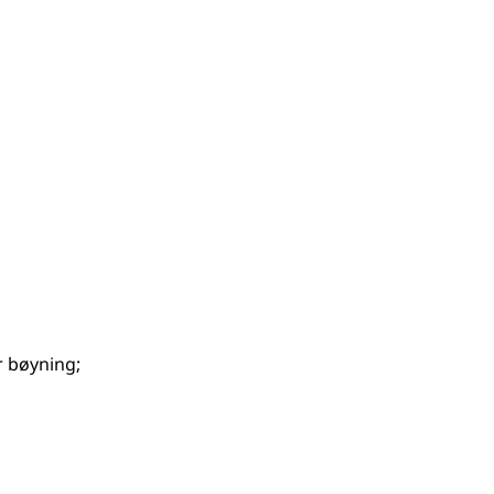
r bøyning
;