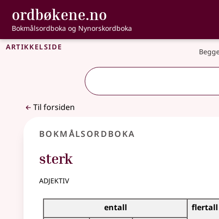
, Bokmålsordbo
ordbøkene.no
Gå til hovedinnhold
Tilgjengelighet
Bokmålsordboka og Nynorskordboka
Artikkelside
Begge
Til forsiden
Bokmålsordboka
sterk
adjektiv
Bøyingstabell for dette adjektivet
entall
flertall