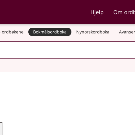
ka og Nynorskordboka
Hjelp
Om ord
 ordbøkene
Bokmålsordboka
Nynorskordboka
Avanser