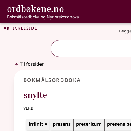
, Bokmålsordbo
ordbøkene.no
Gå til hovedinnhold
Tilgjengelighet
Bokmålsordboka og Nynorskordboka
Artikkelside
Begge
Til forsiden
Bokmålsordboka
snylte
verb
Bøyingstabell for dette verbet
infinitiv
presens
preteritum
presens p