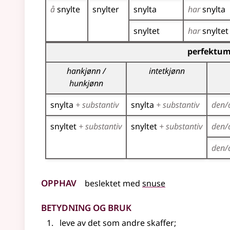
å
snylte
snylter
snylta
har
snylta
snyltet
har
snyltet
Bøyingstabell for dette verbet (partisippformer
perfektum
hankjønn /
intetkjønn
hunkjønn
snylta
+ substantiv
snylta
+ substantiv
den/
snyltet
+ substantiv
snyltet
+ substantiv
den/
den/
Opphav
beslektet
med
snuse
Betydning og bruk
leve av det som andre skaffer
;