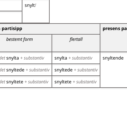
snylt
!
)
 partisipp
presens pa
bestemt form
flertall
det
snylta
+ substantiv
snylta
+ substantiv
snyltende
det
snyltede
+ substantiv
snyltede
+ substantiv
det
snyltete
+ substantiv
snyltete
+ substantiv