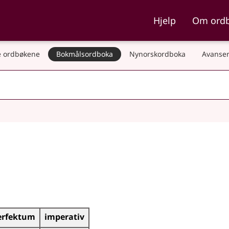
ka og Nynorskordboka
Hjelp
Om ord
 ordbøkene
Bokmålsordboka
Nynorskordboka
Avanser
erfektum
imperativ