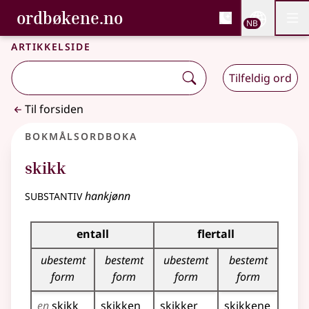
, Bokmålsordboka og N
ordbøkene.no
Nettsi
NB
Men
Gå til hovedinnhold
Tilgjengelighet
Bokmålsordboka og Nynorskordboka
Artikkelside
Tilfeldig ord
Til forsiden
Bokmålsordboka
skikk
substantiv
hankjønn
Bøyingstabell for dette substantivet
entall
flertall
ubestemt
bestemt
ubestemt
bestemt
form
form
form
form
en
skikk
skikken
skikker
skikkene