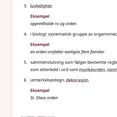
lovlydighet
Eksempel
opprettholde ro og
orden
i biologi
: systematisk gruppe av organisme
Eksempel
en
orden
omfatter vanligvis flere familier
sammenslutning som følger bestemte regl
som etterledd i ord som
munkeorden
nonn
utmerkelsestegn,
dekorasjon
Eksempel
St. Olavs
orden