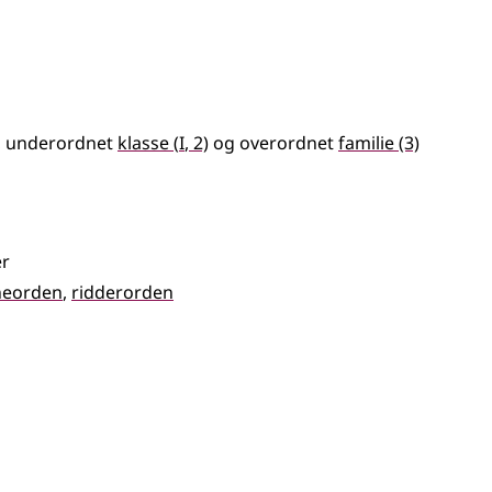
1
r, underordnet
klasse
(
I
, 2)
og overordnet
familie
(3)
er
eorden
ridderorden