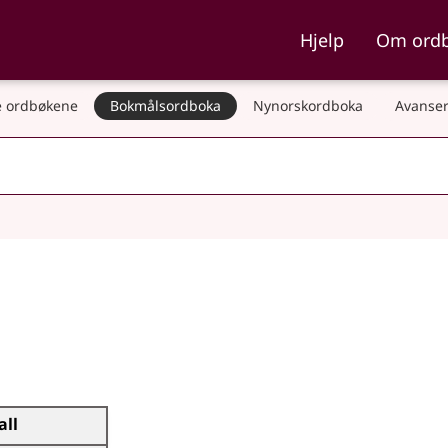
ka og Nynorskordboka
Hjelp
Om ord
 ordbøkene
Bokmålsordboka
Nynorskordboka
Avanser
all