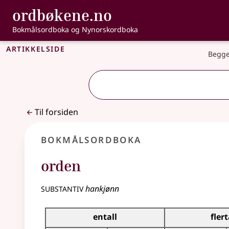
, Bokmålsordbo
ordbøkene.no
Gå til hovedinnhold
Tilgjengelighet
Bokmålsordboka og Nynorskordboka
Artikkelside
Begge
Til forsiden
Bokmålsordboka
orden
substantiv
hankjønn
Bøyingstabell for dette substantivet
entall
flert