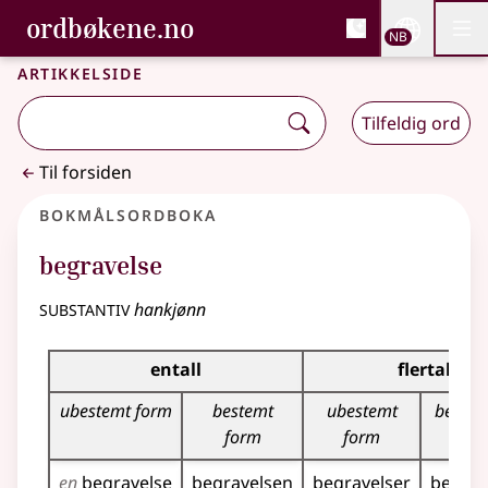
, Bokmålsordboka og N
ordbøkene.no
Nettsi
NB
Men
Gå til hovedinnhold
Tilgjengelighet
Bokmålsordboka og Nynorskordboka
Artikkelside
Tilfeldig ord
Til forsiden
Bokmålsordboka
begravelse
substantiv
hankjønn
Bøyingstabell for dette substantivet
entall
flertall
ubestemt form
bestemt
ubestemt
bestem
form
form
en
begravelse
begravelsen
begravelser
begrav