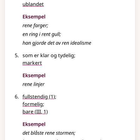
ublandet
Eksempel
rene
farger
;
en ring i
rent
gull
;
han gjorde det av
ren
idealisme
som er klar og tydelig
;
markert
Eksempel
rene linjer
fullstendig
(1)
;
formelig
;
3
bare
(
III
, 1)
Eksempel
det blåste
rene
stormen
;