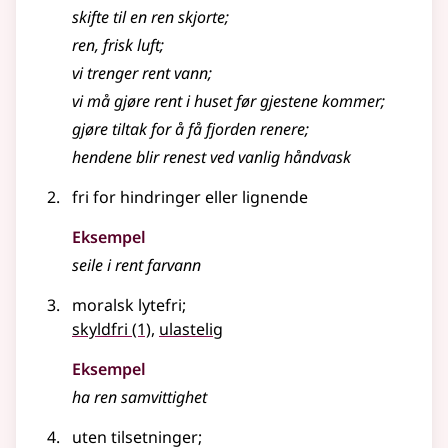
skifte til en ren skjorte
;
ren
, frisk luft
;
vi trenger rent vann
;
vi må gjøre rent i huset før gjestene kommer
;
gjøre tiltak for å få fjorden renere
;
hendene blir renest ved vanlig håndvask
fri for hindringer
eller lignende
Eksempel
seile i rent farvann
moralsk lytefri
;
skyldfri
(1)
,
ulastelig
Eksempel
ha
ren
samvittighet
uten tilsetninger
;