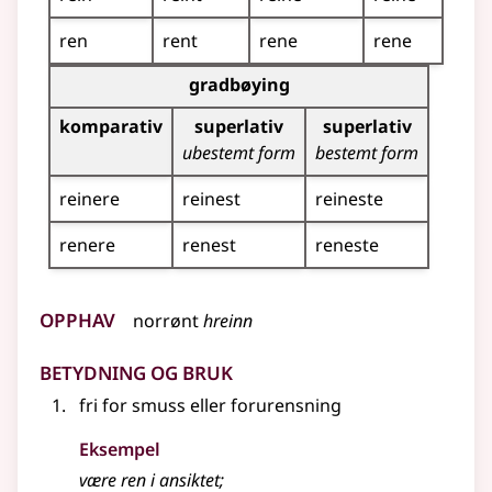
ren
rent
rene
rene
Bøyingstabell for dette adjektivet (gradbøying)
gradbøying
komparativ
superlativ
superlativ
ubestemt form
bestemt form
reinere
reinest
reineste
renere
renest
reneste
Opphav
norrønt
hreinn
Betydning og bruk
fri for smuss eller forurensning
Eksempel
være
ren
i ansiktet
;