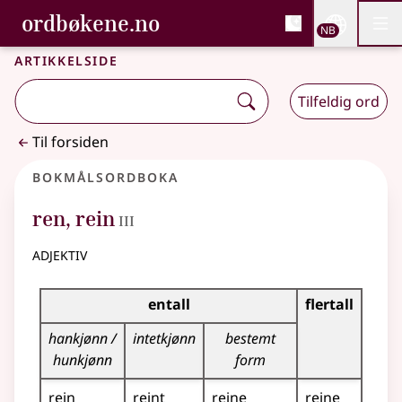
, Bokmålsordboka og N
ordbøkene.no
Nettsi
NB
Men
Gå til hovedinnhold
Tilgjengelighet
Bokmålsordboka og Nynorskordboka
Artikkelside
Tilfeldig ord
Til forsiden
Bokmålsordboka
3
ren
,
rein
III
adjektiv
Bøyingstabell for dette adjektivet
entall
flertall
hankjønn /
intetkjønn
bestemt
hunkjønn
form
rein
reint
reine
reine