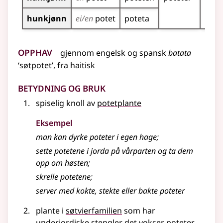
hunkjønn
ei/en
potet
poteta
Opphav
gjennom
engelsk
og
spansk
batata
‘søtpotet’, fra haitisk
Betydning og bruk
spiselig knoll av
potetplante
Eksempel
man kan dyrke
poteter
i egen hage
;
sette potetene i jorda på vårparten og ta dem
opp om høsten
;
skrelle potetene
;
server med kokte, stekte eller bakte poteter
plante i
søtvierfamilien
som har
underjordiske stengler det vokser
poteter