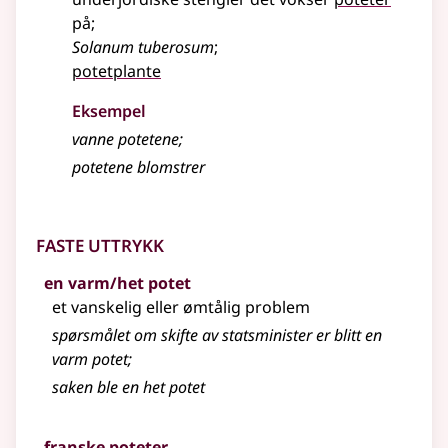
på
;
Solanum tuberosum
;
potetplante
Eksempel
vanne potetene
;
potetene blomstrer
Faste uttrykk
en varm/het potet
et vanskelig eller ømtålig problem
spørsmålet om skifte av statsminister er blitt en
varm
potet
;
saken ble en het potet
franske poteter