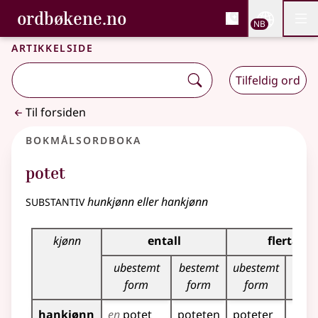
, Bokmålsordboka og N
ordbøkene.no
Nettsi
NB
Men
Gå til hovedinnhold
Tilgjengelighet
Bokmålsordboka og Nynorskordboka
Artikkelside
Tilfeldig ord
Til forsiden
Bokmålsordboka
potet
substantiv
hunkjønn eller hankjønn
Bøyingstabell for dette substantivet
kjønn
entall
flertall
ubestemt
bestemt
ubestemt
bes
form
form
form
fo
hankjønn
en
potet
poteten
poteter
pote