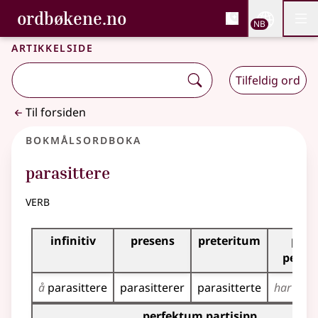
, Bokmålsordboka og N
ordbøkene.no
Nettsi
NB
Men
Gå til hovedinnhold
Tilgjengelighet
Bokmålsordboka og Nynorskordboka
Artikkelside
Tilfeldig ord
Til forsiden
Bokmålsordboka
parasittere
verb
Bøyingstabell for dette verbet
infinitiv
presens
preteritum
pres
perfe
å
parasittere
parasitterer
parasitterte
har
para
Bøyingstabell for dette verbet (partisippformer)
perfektum partisipp