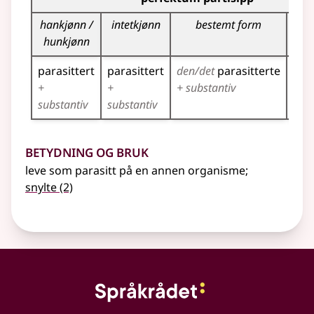
hankjønn /
intetkjønn
bestemt form
f
hunkjønn
parasittert
parasittert
den/det
parasitterte
para
+
+
+ substantiv
+ su
substantiv
substantiv
Betydning og bruk
leve som parasitt på en annen organisme
;
snylte
(2)