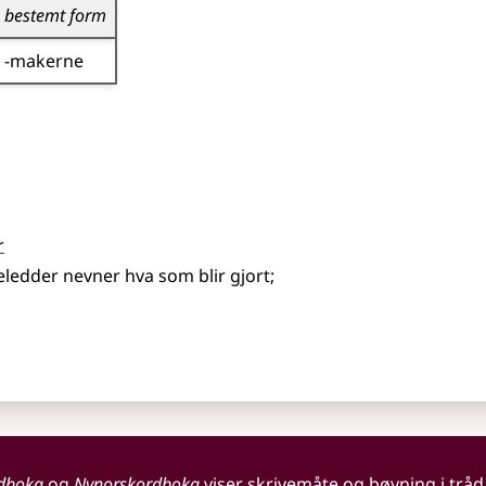
bestemt form
-makerne
r
eledder nevner hva som blir gjort
;
dboka
og
Nynorskordboka
viser skrivemåte og bøyning i tråd