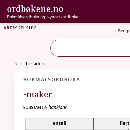
, Bokmålsordbo
ordbøkene.no
Gå til hovedinnhold
Tilgjengelighet
Bokmålsordboka og Nynorskordboka
Artikkelside
Begge
Til forsiden
Bokmålsordboka
1
-maker
I
substantiv
hankjønn
Bøyingstabell for dette substantivet
entall
flert