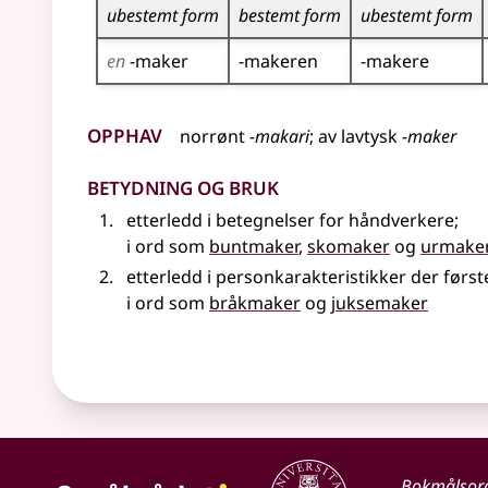
ubestemt form
bestemt form
ubestemt form
en
-maker
-makeren
-makere
Opphav
norrønt
-makari
;
av
lavtysk
-maker
Betydning og bruk
etterledd i betegnelser for håndverkere
;
i ord som
buntmaker
,
skomaker
og
urmake
etterledd i personkarakteristikker der først
i ord som
bråkmaker
og
juksemaker
Bokmålsor