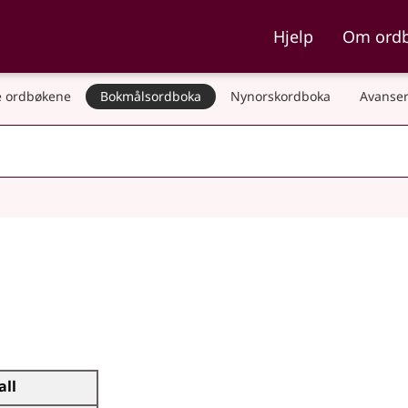
ka og Nynorskordboka
Hjelp
Om ord
 ordbøkene
Bokmålsordboka
Nynorskordboka
Avanser
all