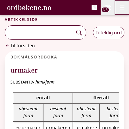
, Bokmålsordboka og N
ordbøkene.no
Nettsi
NB
Men
Gå til hovedinnhold
Tilgjengelighet
Bokmålsordboka og Nynorskordboka
Artikkelside
Tilfeldig ord
Til forsiden
Bokmålsordboka
urmaker
substantiv
hankjønn
Bøyingstabell for dette substantivet
entall
flertall
ubestemt
bestemt
ubestemt
bestemt
form
form
form
form
en
urmaker
urmakeren
urmakere
urmakerne