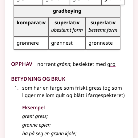
Bøyingstabell for dette adjektivet (gradbøying)
gradbøying
komparativ
superlativ
superlativ
ubestemt form
bestemt form
grønnere
grønnest
grønneste
Opphav
norrønt
grǿnn
;
beslektet
med
gro
Betydning og bruk
som har en farge som friskt gress (og som
ligger mellom gult og blått i fargespekteret)
Eksempel
grønt gress
;
grønne epler
;
ha på seg en grønn kjole
;