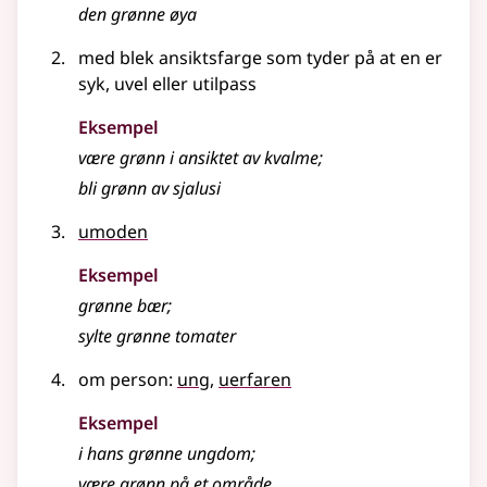
den
grønne
øya
med blek ansiktsfarge som tyder på at en er
syk, uvel eller utilpass
Eksempel
være grønn i ansiktet av kvalme
;
bli grønn av sjalusi
umoden
Eksempel
grønne
bær
;
sylte
grønne
tomater
om person:
ung
,
uerfaren
Eksempel
i hans
grønne
ungdom
;
være
grønn
på et område