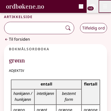
, Bokmålsordboka og N
ordbøkene.no
Nettsi
NB
Men
Gå til hovedinnhold
Tilgjengelighet
Bokmålsordboka og Nynorskordboka
Artikkelside
Tilfeldig ord
Til forsiden
Bokmålsordboka
grønn
adjektiv
Bøyingstabell for dette adjektivet
entall
flertall
hankjønn /
intetkjønn
bestemt
hunkjønn
form
grønn
grønt
grønne
grønne