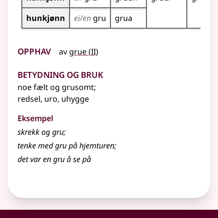
hunkjønn
ei/en
gru
grua
Opphav
2
av
grue
(
II)
Betydning og bruk
noe fælt og grusomt
;
redsel, uro, uhygge
Eksempel
skrekk og
gru
;
tenke med
gru
på hjemturen
;
det var en gru å se på