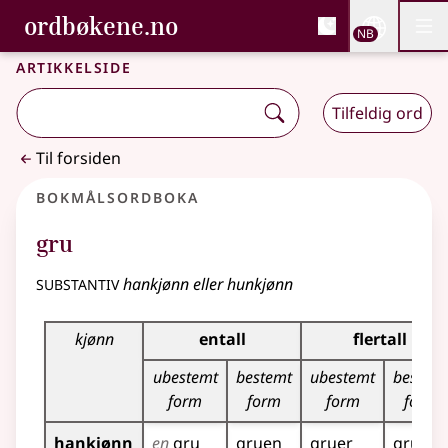
, Bokmålsordboka og N
ordbøkene.no
Nettsi
NB
Men
Gå til hovedinnhold
Tilgjengelighet
Bokmålsordboka og Nynorskordboka
Artikkelside
Tilfeldig ord
Til forsiden
Bokmålsordboka
gru
substantiv
hankjønn eller hunkjønn
Bøyingstabell for dette substantivet
kjønn
entall
flertall
ubestemt
bestemt
ubestemt
bestem
form
form
form
form
hankjønn
en
gru
gruen
gruer
gruene