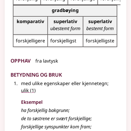
Bøyingstabell for dette adjektivet (gradbøying)
gradbøying
komparativ
superlativ
superlativ
ubestemt form
bestemt form
forskjelligere
forskjelligst
forskjelligste
Opphav
fra
lavtysk
Betydning og bruk
med ulike egenskaper eller kjennetegn
;
ulik
(1)
Eksempel
ha
forskjellig
bakgrunn
;
de to søstrene er svært
forskjellige
;
forskjellige
synspunkter kom fram
;