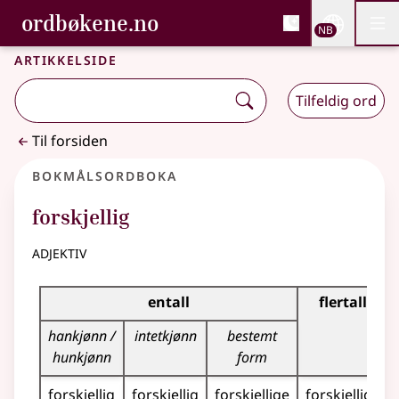
, Bokmålsordboka og N
ordbøkene.no
Nettsi
NB
Men
Gå til hovedinnhold
Tilgjengelighet
Bokmålsordboka og Nynorskordboka
Artikkelside
Tilfeldig ord
Til forsiden
Bokmålsordboka
forskjellig
adjektiv
Bøyingstabell for dette adjektivet
entall
flertall
hankjønn /
intetkjønn
bestemt
hunkjønn
form
forskjellig
forskjellig
forskjellige
forskjellige