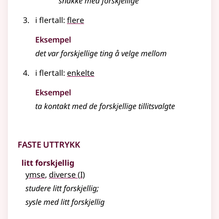
snakke med
forskjellige
i flertall:
flere
Eksempel
det var forskjellige ting å velge mellom
i flertall:
enkelte
Eksempel
ta kontakt med de forskjellige tillitsvalgte
Faste uttrykk
litt forskjellig
1
ymse
,
diverse
(
I)
studere litt forskjellig
;
sysle med litt forskjellig