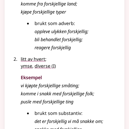
komme fra forskjellige land
;
kjøpe forskjellige typer
brukt som
adverb
:
oppleve ulykken forskjellig
;
bli behandlet forskjellig
;
reagere forskjellig
litt av hvert
;
1
ymse
,
diverse
(
I)
Eksempel
vi kjøpte
forskjellige
småting
;
komme i snakk med forskjellige folk
;
pusle med forskjellige ting
brukt som substantiv:
det er
forskjellig
vi må snakke om
;