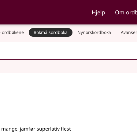
ka og Nynorskordboka
Hjelp
Om ord
 ordbøkene
Bokmålsordboka
Nynorskordboka
Avanser
g
mange
;
jamfør
superlativ
flest