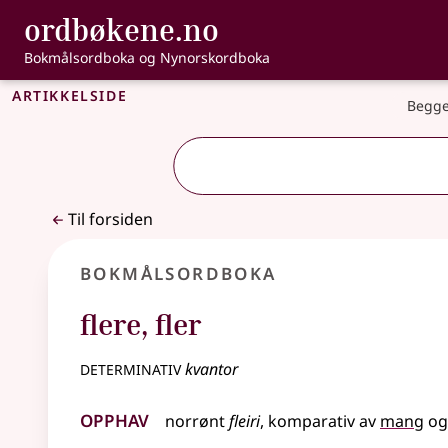
, Bokmålsordbo
ordbøkene.no
Gå til hovedinnhold
Tilgjengelighet
Bokmålsordboka og Nynorskordboka
Artikkelside
Begge
Til forsiden
Bokmålsordboka
flere
,
fler
determinativ
kvantor
Opphav
norrønt
fleiri
,
komparativ
av
mang
o