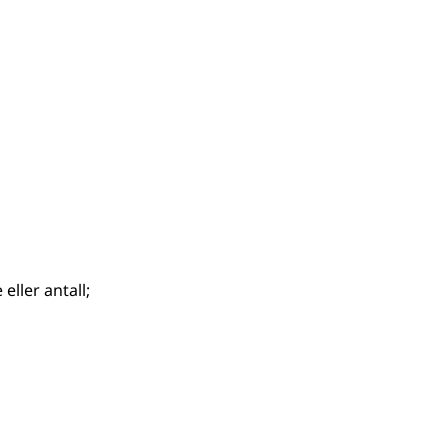
e
eller
antall
;