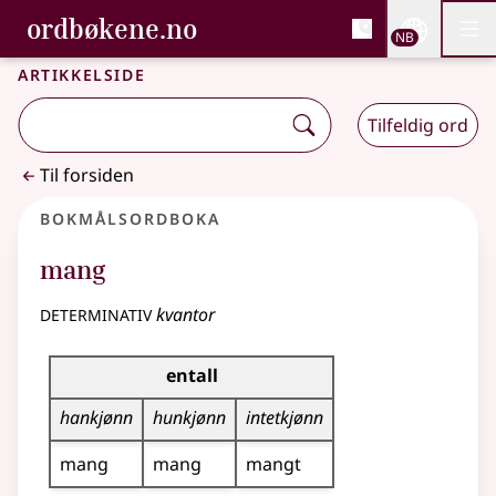
, Bokmålsordboka og N
ordbøkene.no
Nettsi
NB
Men
Gå til hovedinnhold
Tilgjengelighet
Bokmålsordboka og Nynorskordboka
Artikkelside
Tilfeldig ord
Til forsiden
Bokmålsordboka
mang
determinativ
kvantor
Bøyingstabell for dette determinativet
entall
hankjønn
hunkjønn
intetkjønn
mang
mang
mangt