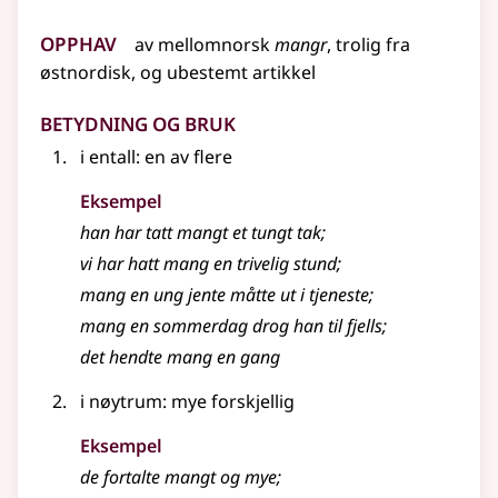
Opphav
av
mellomnorsk
mangr
,
trolig
fra
østnordisk, og ubestemt artikkel
Betydning og bruk
i
entall
: en av flere
Eksempel
han har tatt mangt et tungt tak
;
vi har hatt mang en trivelig stund
;
mang en ung jente måtte ut i tjeneste
;
mang en sommerdag drog han til fjells
;
det hendte mang en gang
i
nøytrum
: mye forskjellig
Eksempel
de fortalte mangt og mye
;