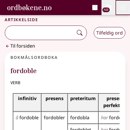
, Bokmålsordboka og N
ordbøkene.no
Nettsi
NB
Men
Gå til hovedinnhold
Tilgjengelighet
Bokmålsordboka og Nynorskordboka
Artikkelside
Tilfeldig ord
Til forsiden
Bokmålsordboka
fordoble
verb
Bøyingstabell for dette verbet
infinitiv
presens
preteritum
presens
perfektum
å
fordoble
fordobler
fordobla
har
fordobla
fordoblet
har
fordoblet