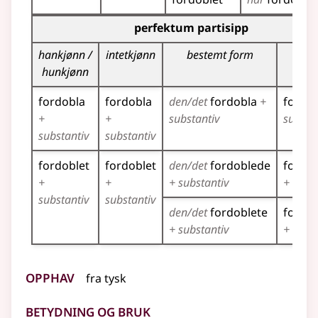
Bøyingstabell for dette verbet (partisippformer)
perfektum partisipp
hankjønn /
intetkjønn
bestemt form
flert
hunkjønn
fordobla
fordobla
den/det
fordobla
+
fordo
+
+
substantiv
substa
substantiv
substantiv
fordoblet
fordoblet
den/det
fordoblede
fordo
+
+
+ substantiv
+ subst
substantiv
substantiv
den/det
fordoblete
fordob
+ substantiv
+ subst
Opphav
fra
tysk
Betydning og bruk