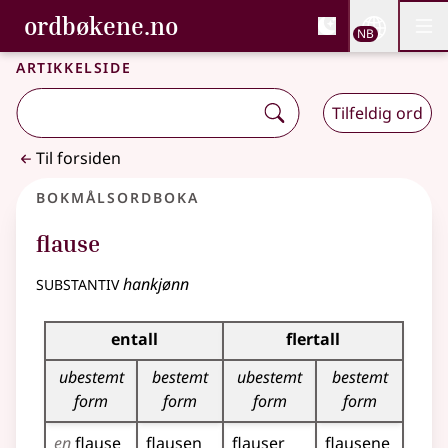
, Bokmålsordboka og N
ordbøkene.no
Nettsi
NB
Men
Gå til hovedinnhold
Tilgjengelighet
Bokmålsordboka og Nynorskordboka
Artikkelside
Tilfeldig ord
Til forsiden
Bokmålsordboka
flause
substantiv
hankjønn
Bøyingstabell for dette substantivet
entall
flertall
ubestemt
bestemt
ubestemt
bestemt
form
form
form
form
en
flause
flausen
flauser
flausene