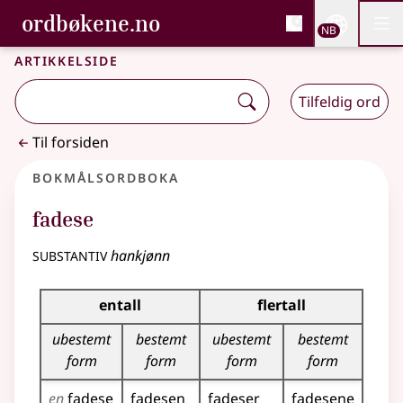
, Bokmålsordboka og N
ordbøkene.no
Nettsi
NB
Men
Gå til hovedinnhold
Tilgjengelighet
Bokmålsordboka og Nynorskordboka
Artikkelside
Tilfeldig ord
Til forsiden
Bokmålsordboka
fadese
substantiv
hankjønn
Bøyingstabell for dette substantivet
entall
flertall
ubestemt
bestemt
ubestemt
bestemt
form
form
form
form
en
fadese
fadesen
fadeser
fadesene