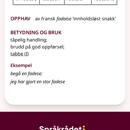
Opphav
av
fransk
fadaise
‘innholdsløst snakk’
Betydning og bruk
tåpelig handling
;
brudd på god oppførsel
;
1
tabbe
(
I)
Eksempel
begå en
fadese
;
jeg har gjort en stor fadese