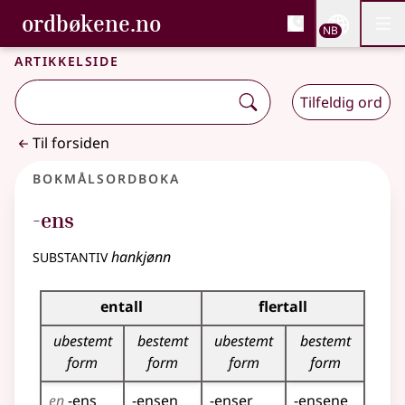
, Bokmålsordboka og N
ordbøkene.no
Nettsi
NB
Men
Gå til hovedinnhold
Tilgjengelighet
Bokmålsordboka og Nynorskordboka
Artikkelside
Tilfeldig ord
Til forsiden
Bokmålsordboka
-ens
substantiv
hankjønn
Bøyingstabell for dette substantivet
entall
flertall
ubestemt
bestemt
ubestemt
bestemt
form
form
form
form
en
-ens
-ensen
-enser
-ensene