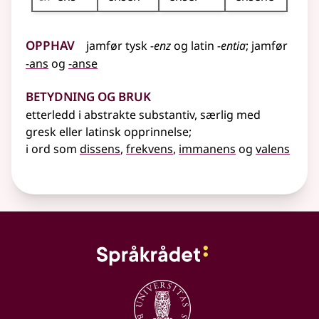
Opphav
jamfør
tysk
-enz
og
latin
-entia
;
jamfør
-ans
og
-anse
Betydning og bruk
etterledd i abstrakte
substantiv
,
særlig
med
gresk
eller
latinsk opprinnelse
;
i ord som
dissens
,
frekvens
,
immanens
og
valens