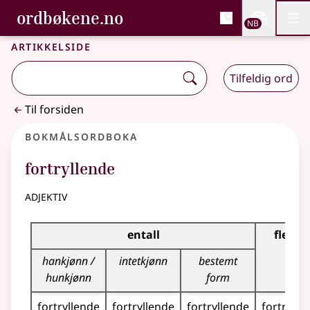
, Bokmålsordboka og N
ordbøkene.no
Nettsi
NB
Men
Gå til hovedinnhold
Tilgjengelighet
Bokmålsordboka og Nynorskordboka
Artikkelside
Tilfeldig ord
Til forsiden
Bokmålsordboka
fortryllende
adjektiv
Bøyingstabell for dette adjektivet
entall
flertal
hankjønn /
intetkjønn
bestemt
hunkjønn
form
fortryllende
fortryllende
fortryllende
fortrylle