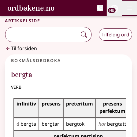
, Bokmålsordboka og N
ordbøkene.no
Nettsi
NB
Men
Gå til hovedinnhold
Tilgjengelighet
Bokmålsordboka og Nynorskordboka
Artikkelside
Tilfeldig ord
Til forsiden
Bokmålsordboka
bergta
verb
Bøyingstabell for dette verbet
infinitiv
presens
preteritum
presens
i
perfektum
å
bergta
bergtar
bergtok
har
bergtatt
be
Bøyingstabell for dette verbet (partisippformer)
perfektum partisipp