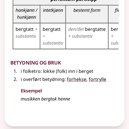
hankjønn /
intetkjønn
bestemt form
flertall
hunkjønn
bergtatt
+
bergtatt
den/det
bergtatte
bergtat
substantiv
+
+ substantiv
+
substantiv
substant
Betydning og bruk
i folketro: lokke (folk) inn i berget
i overført betydning
:
forhekse
,
fortrylle
Eksempel
musikken bergtok henne