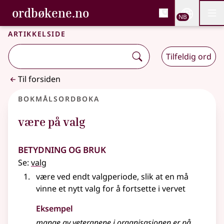
, Bokmålsordboka og N
ordbøkene.no
Nettsi
NB
Men
Gå til hovedinnhold
Tilgjengelighet
Bokmålsordboka og Nynorskordboka
Artikkelside
Tilfeldig ord
Til forsiden
Bokmålsordboka
være på valg
Betydning og bruk
Se:
valg
være ved endt valgperiode, slik at en må
vinne et nytt valg for å fortsette i vervet
Eksempel
mange av veteranene i organisasjonen er på