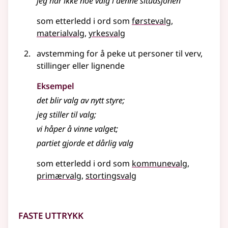
jeg har ikke noe
valg
i denne situasjonen
som etterledd i ord som
førstevalg
materialvalg
yrkesvalg
avstemming for å peke ut personer til verv,
stillinger
eller lignende
Eksempel
det blir
valg
av nytt styre
;
jeg stiller til
valg
;
vi håper å vinne
valget
;
partiet gjorde et dårlig
valg
som etterledd i ord som
kommunevalg
primærvalg
stortingsvalg
Faste uttrykk