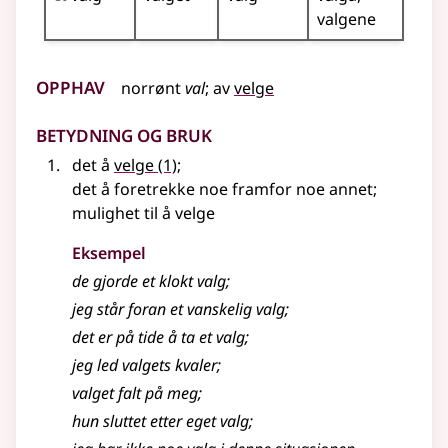
valgene
Opphav
norrønt
val
;
av
velge
Betydning og bruk
det å
velge
(1)
;
det å foretrekke noe framfor noe annet
;
mulighet til å velge
Eksempel
de gjorde et klokt
valg
;
jeg står foran et vanskelig
valg
;
det er på tide å ta et valg
;
jeg led
valgets
kvaler
;
valget
falt på meg
;
hun sluttet etter eget
valg
;