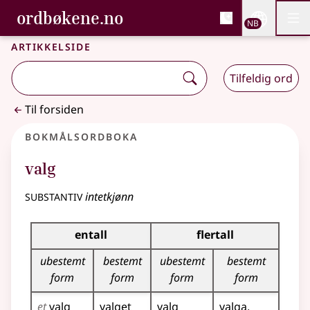
, Bokmålsordboka og N
ordbøkene.no
Nettsi
NB
Men
Gå til hovedinnhold
Tilgjengelighet
Bokmålsordboka og Nynorskordboka
Artikkelside
Tilfeldig ord
Til forsiden
Bokmålsordboka
valg
substantiv
intetkjønn
Bøyingstabell for dette substantivet
entall
flertall
ubestemt
bestemt
ubestemt
bestemt
form
form
form
form
et
valg
valget
valg
valga