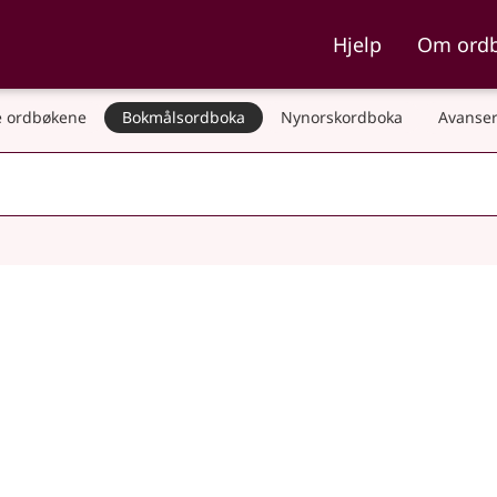
ka og Nynorskordboka
Hjelp
Om ord
 ordbøkene
Bokmålsordboka
Nynorskordboka
Avanser