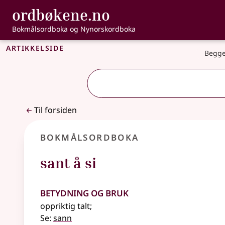
, Bokmålsordbo
ordbøkene.no
Gå til hovedinnhold
Tilgjengelighet
Bokmålsordboka og Nynorskordboka
Artikkelside
Begge
Til forsiden
Bokmålsordboka
sant å si
Betydning og bruk
oppriktig talt
;
Se:
sann