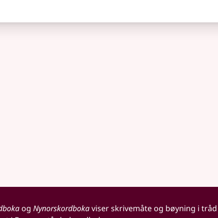
dboka
og
Nynorskordboka
viser skrivemåte og bøyning i tråd