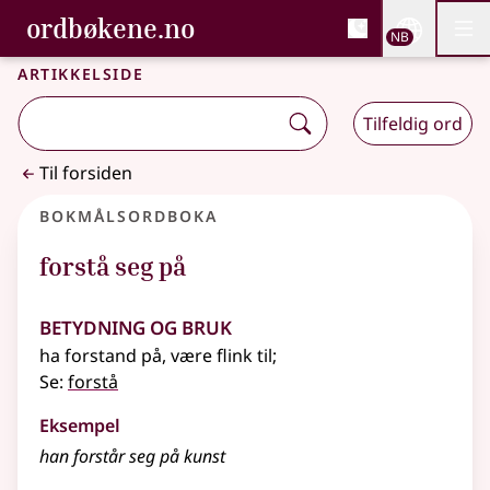
, Bokmålsordboka og N
ordbøkene.no
Nettsi
NB
Men
Gå til hovedinnhold
Tilgjengelighet
Bokmålsordboka og Nynorskordboka
Artikkelside
Tilfeldig ord
Til forsiden
Bokmålsordboka
forstå seg på
Betydning og bruk
ha forstand på, være flink til
;
Se:
forstå
Eksempel
han forstår seg på kunst